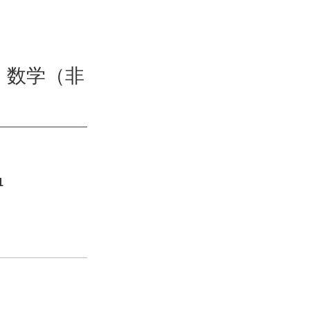
・数学（非
1