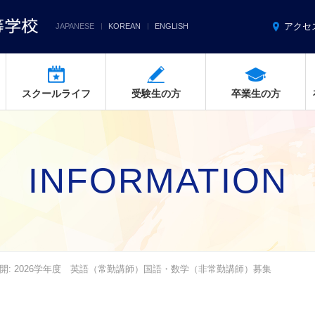
アクセ
JAPANESE
KOREAN
ENGLISH
スクールライフ
受験生の方
卒業生の方
INFORMATION
開: 2026学年度 英語（常勤講師）国語・数学（非常勤講師）募集