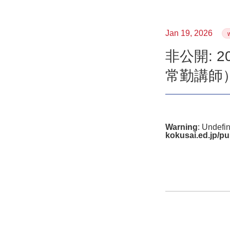
Jan 19, 2026
非公開: 
常勤講師
Warning
: Undefi
kokusai.ed.jp/pu