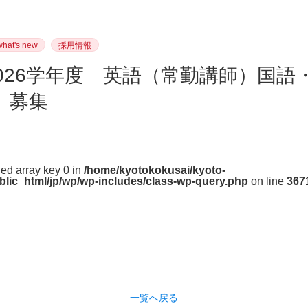
what's new
採用情報
2026学年度 英語（常勤講師）国語
）募集
ned array key 0 in
/home/kyotokokusai/kyoto-
blic_html/jp/wp/wp-includes/class-wp-query.php
on line
367
一覧へ戻る